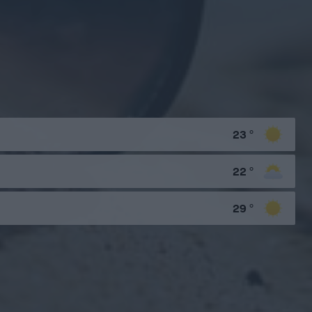
23
°
22
°
29
°