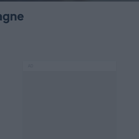
agne
AD